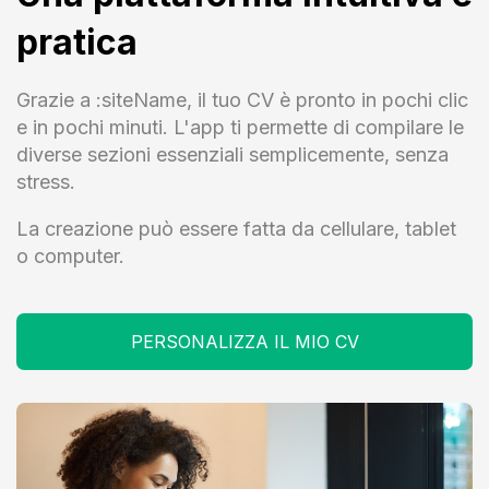
pratica
Grazie a :siteName, il tuo CV è pronto in pochi clic
e in pochi minuti. L'app ti permette di compilare le
diverse sezioni essenziali semplicemente, senza
stress.
La creazione può essere fatta da cellulare, tablet
o computer.
PERSONALIZZA IL MIO CV